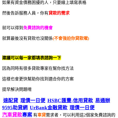
如果有資金債務困擾的人，只要線上填寫表格
然後告訴服務人員，你有
貸款的需求
就可以得到
免費諮詢的機會
就算最後沒有貸款也沒關係
(不會強迫你貸款喔)
建議可以每一家都填表諮詢一下
因為同時有很多貸款專家在幫你找方法
這樣也會更快幫助你找到適合你的方案
提早解決問題唷
速配貸
理債一日便
HSBC匯豐-信用貸款
易通辦
9595助貸網
UrBank金融貸款
理債一日便
汽車貸款
專案
有
車貸
需求者，可以利用這2個家免費諮詢的