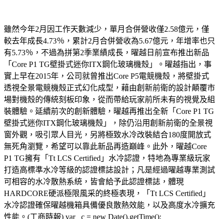
雖然今年2月因工作天數減少，單月合併營收僅2.58億元，僅
較去年成長4.73％，累計2月合併營收為5.67億元，年增率也只
有5.73％，不過為拼第2季業績成長，曜越日前宣布推出新品
「Core P1 TG壁掛式迷你ITX鋼化玻璃機殼」。曜越指出，事
實上早在2015年，公司就曾推出Core P5電競機殼，將壁掛式
透視全景電競機殼正式幻化成型，藉由創新前衛的設計顛覆市
場對機殼的傳統刻板印象，從而帶給玩家前所未有的視覺及組
裝體驗。延續前次的創新體驗，曜越再推出全新「Core P1 TG
壁掛式迷你ITX鋼化玻璃機殼」，除仍沿用創新前衛的全景視
窗外觀，吸引眾人目光，另將極致水冷改裝結合180度開放式
無死角瀏覽，希望可以靠此新品再造巔峰。此外，曜越Core
P1 TG擁有「Tt LCS Certified」水冷認證，特地為專業級玩家
打造高標準水冷等級的認證標誌設計；凡是經過曜越專業測試
可相容的水冷散熱系統，皆會給予此認證標誌，體現
HARDCORE硬派極限風采的終極表現，「Tt LCS Certified」
水冷認證確保曜越機箱具備優良散熱效能，以及高度水冷擴充
性能。(工商時報) var _c = new Date().getTime();