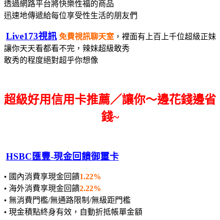
透過網路平台將快樂性福的商品
迅速地傳遞給每位享受性生活的朋友們
Live173視訊
免費視訊聊天室
，裡面有上百上千位超級正妹
讓你天天看都看不完，辣妹超級敢秀
敢秀的程度絕對超乎你想像
超級好用信用卡推薦／讓你～邊花錢邊省
錢~
HSBC匯豐-現金回饋御璽卡
• 國內消費享現金回饋
1.22%
• 海外消費享現金回饋
2.22%
• 無消費門檻/無通路限制/無級距門檻
• 現金積點終身有效，自動折抵帳單金額