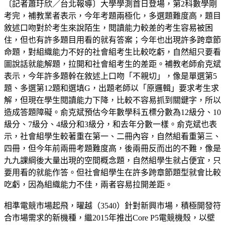
〔記者蕭玗欣／台北報導〕大學學測首日登場，第2科數學剛
考完，補教業者表示，今年考題兩極化，多選題難度高，題目
敘述口吻對於考生來說陌生，閱讀能力較差的考生容易被困
住，但也有許多題目用看的就有答案；今年也出現許多跨章節
命題，對組織能力不好的社會組考生比較吃虧，自然組只要看
圖說話就能解題，拉開和社會組考生的差距。補教老師俞克斌
表示，今年許多題幹在敘述上口吻「不親切」，像是單選第5
題、多選第12題和選填G，出題老師以「原邏輯」要求考生求
解，但現在學生閱讀能力下降，比較不容易抓到關鍵字，所以
造成答題障礙。俞克斌預估今年數學科五標分數為12級分、10
級分、7級分、4級分和3級分，和去年分數一樣。俞克斌也表
示，社會組學生較著重在第一、二冊內容，自然組看重第三、
四冊，但今年前兩冊考題難度高，後兩冊反而出的不難，像是
九九課綱後大量出現的空間概念題，自然組學生就占便宜，只
要用看的就能作答。但社會組學生在許多跨章節題型就會比較
吃虧，因為組織能力不佳，兩者容易拉開差距。
相準電競市場起飛，曜越（3540）針對新興市場，積極開發符
合市場需求的新機種，繼2015年推出Core P5電競機殼，以壁