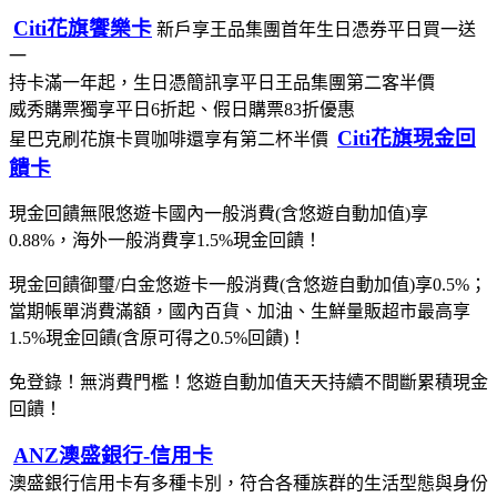
Citi花旗饗樂卡
新戶享王品集團首年生日憑券平日買一送
一
持卡滿一年起，生日憑簡訊享平日王品集團第二客半價
威秀購票獨享平日6折起、假日購票83折優惠
Citi花旗現金回
星巴克刷花旗卡買咖啡還享有第二杯半價
饋卡
現金回饋無限悠遊卡國內一般消費(含悠遊自動加值)享
0.88%，海外一般消費享1.5%現金回饋！
現金回饋御璽/白金悠遊卡一般消費(含悠遊自動加值)享0.5%；
當期帳單消費滿額，國內百貨、加油、生鮮量販超市最高享
1.5%現金回饋(含原可得之0.5%回饋)！
免登錄！無消費門檻！悠遊自動加值天天持續不間斷累積現金
回饋！
ANZ澳盛銀行-信用卡
澳盛銀行信用卡有多種卡別，符合各種族群的生活型態與身份