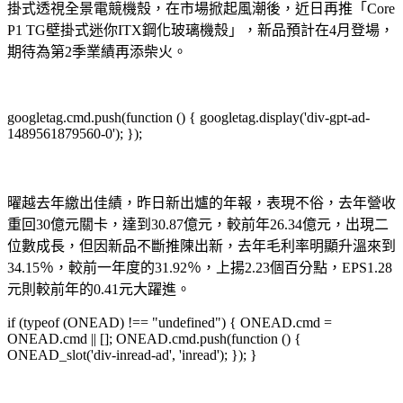
掛式透視全景電競機殼，在市場掀起風潮後，近日再推「Core
P1 TG壁掛式迷你ITX鋼化玻璃機殼」，新品預計在4月登場，
期待為第2季業績再添柴火。
googletag.cmd.push(function () { googletag.display('div-gpt-ad-
1489561879560-0'); });
曜越去年繳出佳績，昨日新出爐的年報，表現不俗，去年營收
重回30億元關卡，達到30.87億元，較前年26.34億元，出現二
位數成長，但因新品不斷推陳出新，去年毛利率明顯升溫來到
34.15％，較前一年度的31.92％，上揚2.23個百分點，EPS1.28
元則較前年的0.41元大躍進。
if (typeof (ONEAD) !== "undefined") { ONEAD.cmd =
ONEAD.cmd || []; ONEAD.cmd.push(function () {
ONEAD_slot('div-inread-ad', 'inread'); }); }