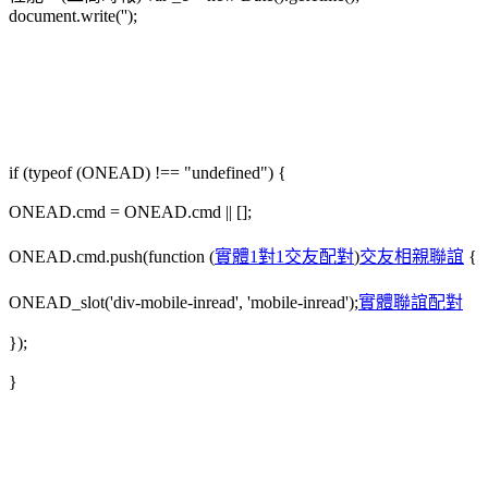
document.write('');
if (typeof (ONEAD) !== "undefined") {
ONEAD.cmd = ONEAD.cmd || [];
ONEAD.cmd.push(function (
實體1對1交友配對
)
交友相親聯誼
{
ONEAD_slot('div-mobile-inread', 'mobile-inread');
實體聯誼配對
});
}