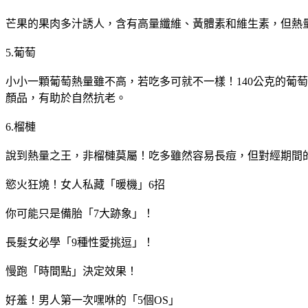
芒果的果肉多汁誘人，含有高量纖維、黃體素和維生素，但熱量
5.葡萄
小小一顆葡萄熱量雖不高，若吃多可就不一樣！140公克的葡
顏品，有助於自然抗老。
6.榴槤
說到熱量之王，非榴槤莫屬！吃多雖然容易長痘，但對經期間的
慾火狂燒！女人私藏「暖機」6招
你可能只是備胎「7大跡象」！
長髮女必學「9種性愛挑逗」！
慢跑「時間點」決定效果！
好羞！男人第一次嘿咻的「5個OS」