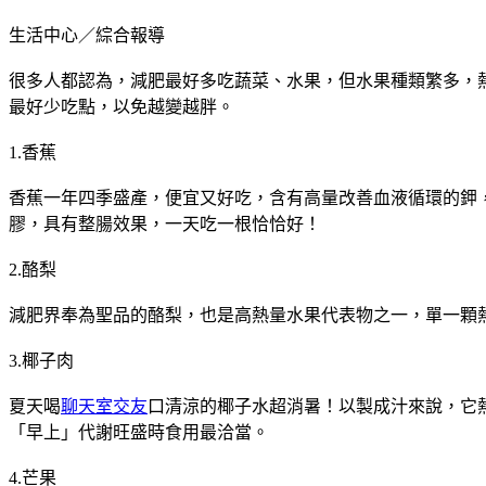
生活中心／綜合報導
很多人都認為，減肥最好多吃蔬菜、水果，但水果種類繁多，熱
最好少吃點，以免越變越胖。
1.香蕉
香蕉一年四季盛產，便宜又好吃，含有高量改善血液循環的鉀
膠，具有整腸效果，一天吃一根恰恰好！
2.酪梨
減肥界奉為聖品的酪梨，也是高熱量水果代表物之一，單一顆熱
3.椰子肉
夏天喝
聊天室交友
口清涼的椰子水超消暑！以製成汁來說，它
「早上」代謝旺盛時食用最洽當。
4.芒果