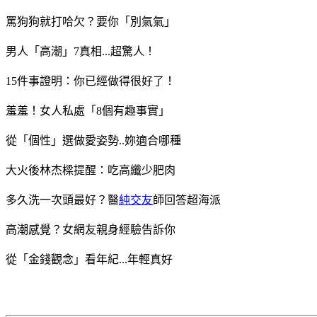
罵狗狗就打哈欠？要你「別氣氣」
男人「高潮」7真相...超驚人！
15件事證明：你已經做得很好了！
羞羞！女人私處「8個有趣事實」
從「個性」選做愛姿勢..妳適合哪種
大火後林杰樑提醒：吃高纖少肥肉
多久洗一次頭最好？醫
純交友
師回答超海派
高潮感覺？女網友親身經驗告訴你
從「金錢觀念」看年紀...年輕真好