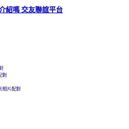
介紹嗎 交友聯誼平台
對
配對
聊天相片配對