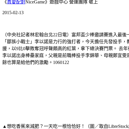
《
真愛配對
NiceGame》遊戲中心 營運團隊 敬上
2015-02-13
（中央社記者林宏翰台北22日電）富邦盃少棒邀請賽進入最後
「鄒族小戰士」李以諾是力行的強打者，今天擔任先發投手，教
援，以9比0擊敗奪冠呼聲頗高的紅葉，拿下總決賽門票。 去
李以諾出身棒壘家庭，父親是前職棒投手李錦華、母親鄭宜雯是
餘也算是給他們的激勵。1060122
▲想吃香蕉來減肥？一天吃一根恰恰好！（圖／取自LibreStoc