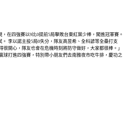
現，在四強賽以9比0提前5局擊敗台東紅葉少棒，闖進冠軍賽。
。 李以諾主投5局0失分，隊友高昱希、全科諺等全壘打支
覺得很開心，隊友也會在危機時刻將防守做好，大家都很棒。」
賽贏球打進四強賽，特別帶小朋友們去南雅夜市吃牛排，慶功之