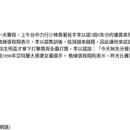
一天賽程，上午台中力行少棒靠著投手李以諾5局0失分的優異表
練張程翔表示，李以諾集訓後，投球越來越穩，因此讓他來試試
年徐生明盃才拿下打擊獎與全壘打獎，李以諾說：「今天無失分
1996年亞特蘭大奧運女壘國手。 教練張程翔則表示，昨天比
k網路）