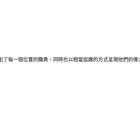
格呈現出了每一個位置的職責，同時也以相當逗趣的方式呈現他們的偉大，